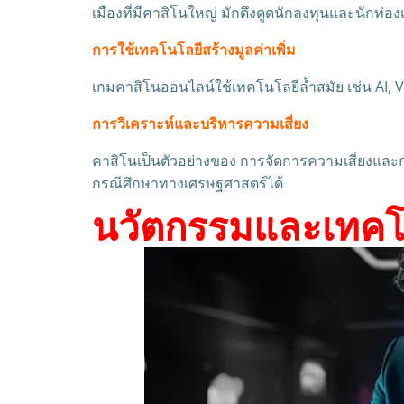
เมืองที่มีคาสิโนใหญ่ มักดึงดูดนักลงทุนและนักท่อ
การใช้เทคโนโลยีสร้างมูลค่าเพิ่ม
เกมคาสิโนออนไลน์ใช้เทคโนโลยีล้ำสมัย เช่น AI, 
การวิเคราะห์และบริหารความเสี่ยง
คาสิโนเป็นตัวอย่างของ การจัดการความเสี่ยงและกา
กรณีศึกษาทางเศรษฐศาสตร์ได้
นวัตกรรมและเทคโน