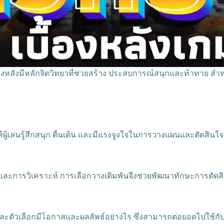
หลังมีหลักจิตวิทยาที่ช่วยสร้าง ประสบการณ์สนุกและท้าทาย สำหรั
ผู้เล่นรู้สึกสนุก ตื่นเต้น และมีแรงจูงใจในการวางแผนและตัดสินใจ
ธิและการวิเคราะห์ การเลือกวางเดิมพันจึงช่วยพัฒนาทักษะการตัดส
าแต่ละตัวเลือกมีโอกาสและผลลัพธ์อย่างไร ซึ่งสามารถต่อยอดไปใช้กับ