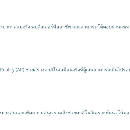
สบรรยากาศสมจริง พบดีลเลอร์มืออาชีพ และสามารถโต้ตอบผ่านแชท
ality (AR) ช่วยสร้างคาสิโนเสมือนจริงที่ผู้เล่นสามารถเดินไปรอบโ
ห้เหมาะสมและเพิ่มความสนุก รวมถึงช่วยคาสิโนวิเคราะห์แนวโน้ม