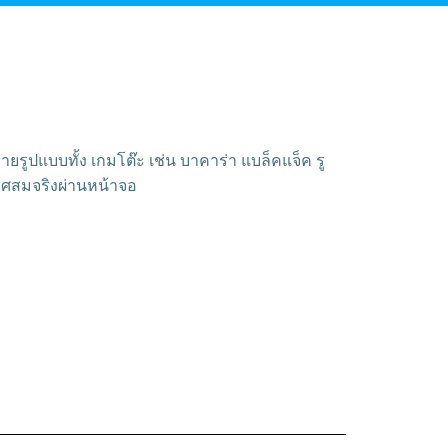
รูปแบบทั้ง เกมโต๊ะ เช่น บาคาร่า แบล็คแจ็ค รู
กาศสมจริงผ่านหน้าจอ