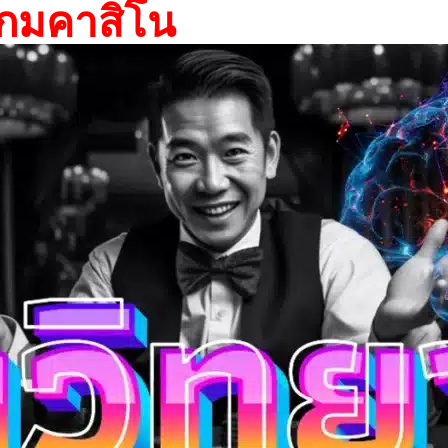
 เกมคาสิโน