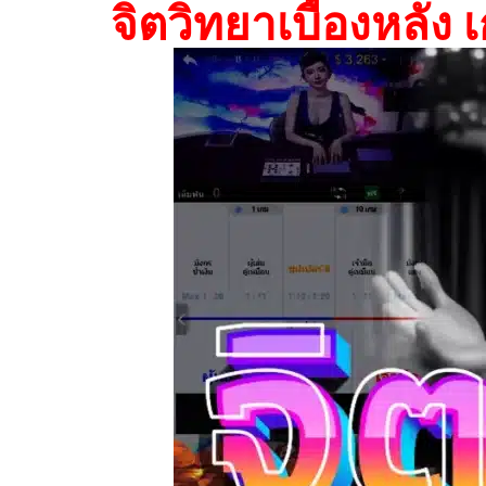
จิตวิทยาเบื้องหลัง