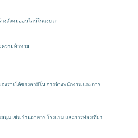
ร้างสังคมออนไลน์ในแง่บวก
กและความท้าทาย
นรูปของรายได้ของคาสิโน การจ้างพนักงาน และการ
บสนุน เช่น ร้านอาหาร โรงแรม และการท่องเที่ยว