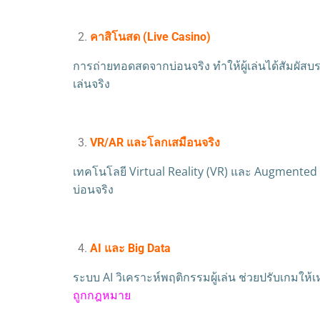
คาสิโนสด (Live Casino)
การถ่ายทอดสดจากบ่อนจริง ทำให้ผู้เล่นได้สัมผั
เล่นจริง
VR/AR และโลกเสมือนจริง
เทคโนโลยี Virtual Reality (VR) และ Augmented Re
บ่อนจริง
AI และ Big Data
ระบบ AI วิเคราะห์พฤติกรรมผู้เล่น ช่วยปรับเกมใ
ถูกกฎหมาย