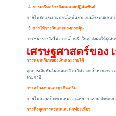
การเสริมสร้างสังคมและปฏิสัมพันธ์
คาสิโนสดและเกมออนไลน์หลายเกมมีระบบแชทหรือก
การให้รางวัลและแรงกระตุ้น
การชนะรางวัลไม่ว่าจะเล็กหรือใหญ่ ส่งผลให้ผู้เล่
เศรษฐศาสตร์ของ 
การหมุนเวียนของเงินและรายได้
ทุกการเดิมพันในเกมคาสิโน ไม่ว่าจะเป็นบาคาร่า 
จ่ายภาษี
การสร้างงานและธุรกิจเสริม
คาสิโนช่วยสร้างตำแหน่งงานหลากหลาย ทั้งดีลเลอ
การดึงดูดการลงทุนและนักท่องเที่ยว