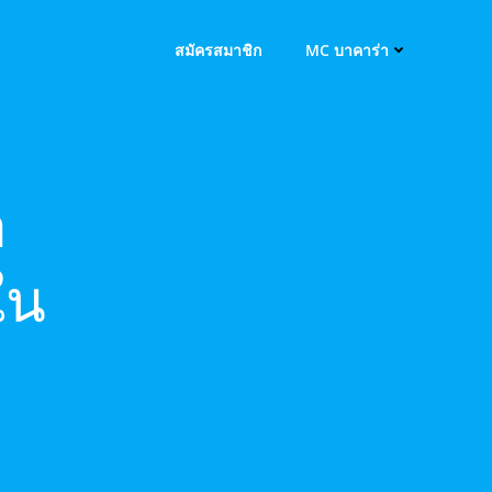
สมัครสมาชิก
MC บาคาร่า
า
ใน