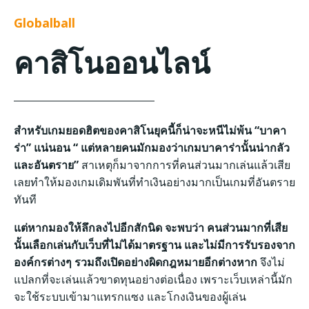
Globalball
คาสิโนออนไลน์
สำหรับเกมยอดฮิตของคาสิโนยุคนี้ก็น่าจะหนีไม่พ้น “บาคา
ร่า” แน่นอน “ แต่หลายคนมักมองว่าเกมบาคาร่านั้นน่ากลัว
และอันตราย”
สาเหตุก็มาจากการที่คนส่วนมากเล่นแล้วเสีย
เลยทำให้มองเกมเดิมพันที่ทำเงินอย่างมากเป็นเกมที่อันตราย
ทันที
แต่หากมองให้ลึกลงไปอีกสักนิด จะพบว่า คนส่วนมากที่เสีย
นั้นเลือกเล่นกับเว็บที่ไม่ได้มาตรฐาน และไม่มีการรับรองจาก
องค์กรต่างๆ รวมถึงเปิดอย่างผิดกฎหมายอีกต่างหาก
จึงไม่
แปลกที่จะเล่นแล้วขาดทุนอย่างต่อเนื่อง เพราะเว็บเหล่านี้มัก
จะใช้ระบบเข้ามาแทรกแซง และโกงเงินของผู้เล่น