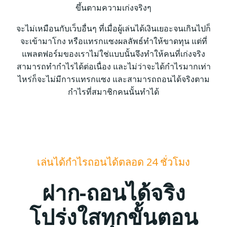
ขึ้นตามความเก่งจริงๆ
จะไม่เหมือนกับเว็บอื่นๆ ที่เมื่อผู้เล่นได้เงินเยอะจนเกินไปก็
จะเข้ามาโกง หรือแทรกแซงผลลัพธ์ทำให้ขาดทุน แต่ที่
แพลตฟอร์มของเราไม่ใช่แบบนั้นจึงทำให้คนที่เก่งจริง
สามารถทำกำไรได้ต่อเนื่อง และไม่ว่าจะได้กำไรมากเท่า
ไหร่ก็จะไม่มีการแทรกแซง และสามารถถอนได้จริงตาม
กำไรที่สมาชิกคนนั้นทำได้
เล่นได้กำไรถอนได้ตลอด 24 ชั่วโมง
ฝาก-ถอนได้จริง
โปร่งใสทุกขั้นตอน