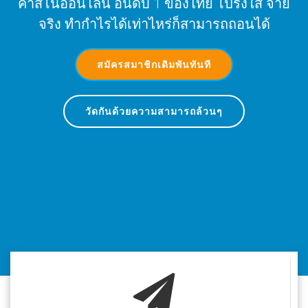
คาสิโนออนไลน์ อันดับ 1 ของไทย โปร่งใส จ่าย
จริง ทำกำไรได้เท่าไหร่ก็สามารถถอนได้
สมัครสมาชิกเดิมพันทันที
วัดกันด้วยความสามารถล้วนๆ