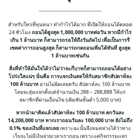
สำหรับใครที่ทุนหนา ทำกำไรได้มาก ที่เปิดให้ถอนได้ตลอด
24 ชั่วโมง
ถอนได้สูงสุด 1,000,000 บาทต่อวัน หากมีกำไร
เกิน 1 ล้านบาท ก็สามารถรอให้ถึงวันถัดไป เพื่อเป็นการรี
เซตค่าการถอนสูงสุด ก็สามารถกดถอนเพิ่มได้ทันที สูงสุด
1 ล้านบาทเช่นกัน
สิ่งที่ทำให้มั่นใจได้ว่าไม่ว่าจะกี่บาทก็สามารถถอนได้อย่าง
โปร่งใสแน่ๆ นั่นคือ การแจกเงินสดให้กับสมาชิกสัปดาห์ละ
100 ล้านบาท
อ่านไม่ผิดเลยครับ สัปดาห์ละ 100 ล้านบาท
โดยจะสุ่มแจกตั้งแต่จำนวนเงิน 288 – 288,888 ให้แก่
สมาชิกที่ผ่านเงื่อนไข (เดิมพันขั้นต่ำ 5,000 บาท)
หากนำมาคิดแล้วสัปดาห์ละ 100 ล้านบาท ตกวันละ
14,200,000 บาท หากเราถอนวันละ 100,000 บาท ยังไม่ถึง
0.1% ของเงินที่แจกเลย
เพราะฉะนั้นจึงหมดห่วงได้ว่าทาง
เว็บจะไม่มีเงินจ่ายเวลาเราถอน เพราะแค่กิจกรรมแจก