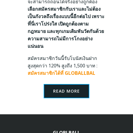
จะสามารถถอนได้จริงอย่างถูกต้อง
เลือกสมัครสมาชิกกับเราและไม่ต้อง
เป็นกังวลถึงเรื่องแบบนี้อีกต่อไป เพราะ
ที่นี่เราโปร่งใส เปิดถูกต้องตาม
กฎหมาย และทุกเกมเดิมพันวัดกันด้วย
ความสามารถไม่มีการโกงอย่าง
แน่นอน
สมัครสมาชิกวันนี้รับโบนัสเงินฝาก
สูงสุดกว่า 120% สูงถึง 1,500 บาท :
สมัครสมาชิกได้ที่ GLOBALLBAL
READ MORE
GLOBLBALL